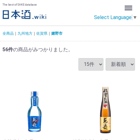
Menu
The best of SAKE database
Select Language
▼
全商品
九州地方
佐賀県
嬉野市
56
件
の商品がみつかりました。