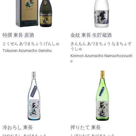
特撰 東長 原酒
金紋 東長 生貯蔵酒
とくせん あづまちょう げんしゅ
きんもん あづまちょう なまちょぞ
うしゅ
Tokusen Azumacho Genshu
Kinmon Azumacho Namachozoush
u
冷おろし 東長
搾りたて 東長
ひやおろし あづまちょう
しぼりたて あづまちょう