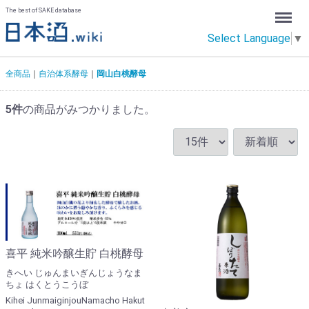
Menu
The best of SAKE database
Select Language
▼
全商品
自治体系酵母
岡山白桃酵母
5
件
の商品がみつかりました。
喜平 純米吟醸生貯 白桃酵母
きへい じゅんまいぎんじょうなま
ちょ はくとうこうぼ
Kihei JunmaiginjouNamacho Hakut