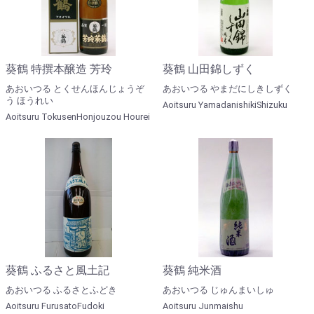
葵鶴 特撰本醸造 芳玲
葵鶴 山田錦しずく
あおいつる とくせんほんじょうぞ
あおいつる やまだにしきしずく
う ほうれい
Aoitsuru YamadanishikiShizuku
Aoitsuru TokusenHonjouzou Hourei
葵鶴 ふるさと風土記
葵鶴 純米酒
あおいつる ふるさとふどき
あおいつる じゅんまいしゅ
Aoitsuru FurusatoFudoki
Aoitsuru Junmaishu