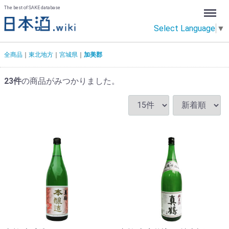
Menu
The best of SAKE database
Select Language
▼
全商品
東北地方
宮城県
加美郡
23
件
の商品がみつかりました。