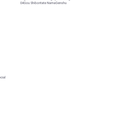
04Gou Shiboritate NamaGenshu
ial