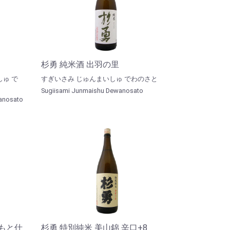
杉勇 純米酒 出羽の里
しゅ で
すぎいさみ じゅんまいしゅ でわのさと
Sugiisami Junmaishu Dewanosato
anosato
きもと仕
杉勇 特別純米 美山錦 辛口+8