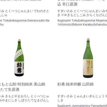
込 辛口原酒
さみ とくべつじゅんまい でわのさと
すぎいさみ とくべつじゅんまい み
んしゅ
き +14 きもとしこみ からくちげん
mi Tokubetsujunmai Dewanosato Na
Sugiisami Tokubetsujunmai Miyaman
hu
14 KimotoShikomi KarakuchiGenshu
生もと山卸 特別純米 美山錦
杉勇 純米吟醸 山田錦
りたて生原酒
さみ きもとやまおろし とくべつじゅ
すぎいさみ じゅんまいぎんじょう 
 みやまにしき しぼりたてなまげんし
しき
Sugiisami Junmaiginjou Yamadanish