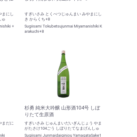
やまにし
すぎいさみ とくべつじゅんまい みやまにし
しゅ
き からくち+8
ishiki +
Sugiisami Tokubetsujunmai Miyamanishiki K
arakuchi+8
杉勇 純米大吟醸 山形酒104号 しぼ
りたて生原酒
やまだに
すぎいさみ じゅんまいだいぎんじょう やま
がたさけ104ごう しぼりたてなまげんしゅ
iki
Sugiisami Junmaidaiginjou YamagataSake1