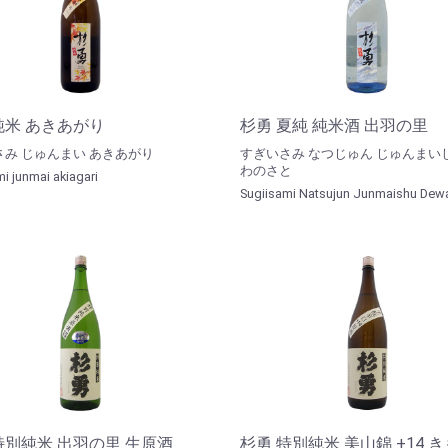
純米 あきあがり
杉勇 夏純 純米酒 出羽の里
み じゅんまい あきあがり
すぎいさみ なつじゅん じゅんまい
わのさと
i junmai akiagari
Sugiisami Natsujun Junmaishu Dew
特別純米 出羽の里 生原酒
杉勇 特別純米 美山錦 +14 