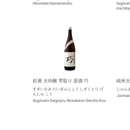
hiboritate NamaGenshu
Sugiisa
mai Miy
杉勇 大吟醸 雫取り 原酒 巧
純米大
すぎいさみ だいぎんじょう しずくとり げ
じゅん
んしゅ こう
Junmaid
Sugiisami Daiginjou Shizukutori Genshu Kou