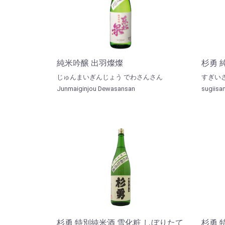
純米吟醸 出羽燦燦
杉勇 
じゅんまいぎんじょう でわさんさん
すぎいさ
Junmaiginjou Dewasansan
sugiisam
杉勇 特別純米酒 雪化粧 しぼりたて
杉勇 