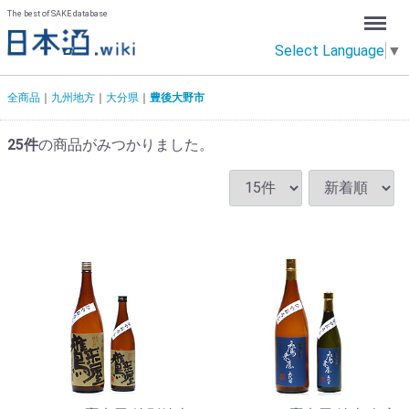
Menu
The best of SAKE database
Select Language
▼
全商品
九州地方
大分県
豊後大野市
25
件
の商品がみつかりました。