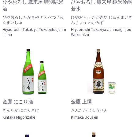
ひやおろし 鷹来屋 特別純米
ひやおろし 鷹来屋 純米吟醸
酒
若水
ひやおろし たかきや とくべつじゅ
ひやおろし たかきや じゅんまいぎ
んまいしゅ
んじょう わかみず
Hiyaoroshi Takakiya Tokubetsujunm
Hiyaoroshi Takakiya Junmaiginjou
aishu
Wakamizu
金鷹 にごり酒
金鷹 上撰
きんたか にごりざけ
きんたか じょうせん
Kintaka Nigorizake
Kintaka Jousen