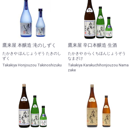
鷹来屋 本醸造 滝のしずく
鷹来屋 辛口本醸造 生酒
たかきや ほんじょうぞう たきのし
たかきや からくちほんじょうぞう
ずく
なまざけ
Takakiya Honjouzou Takinoshizuku
Takakiya Karakuchihonjouzou Nama
zake