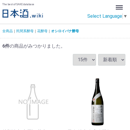
Menu
The best of SAKE database
Select Language
▼
全商品
民間系酵母
花酵母
オシロイバナ酵母
6
件
の商品がみつかりました。