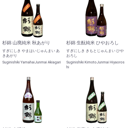
杉錦 山廃純米 秋あがり
杉錦 生酛純米 ひやおろし
すぎにしき やまはいじゅんまい あ
すぎにしき きもとじゅんまい ひや
きあがり
おろし
Suginishiki YamahaiJunmai Akiagari
Suginishiki KimotoJunmai Hiyaoros
hi