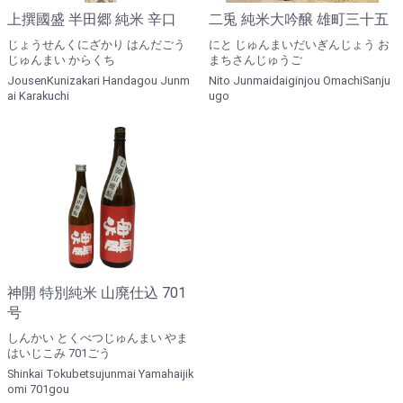
上撰國盛 半田郷 純米 辛口
二兎 純米大吟醸 雄町三十五
じょうせんくにざかり はんだごう
にと じゅんまいだいぎんじょう お
じゅんまい からくち
まちさんじゅうご
JousenKunizakari Handagou Junm
Nito Junmaidaiginjou OmachiSanju
ai Karakuchi
ugo
神開 特別純米 山廃仕込 701
号
しんかい とくべつじゅんまい やま
はいじこみ 701ごう
Shinkai Tokubetsujunmai Yamahaijik
omi 701gou