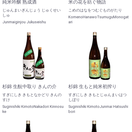
純米吟醸 熟成酒
米の花を紡ぐ物語
じゅんまいぎんじょう じゅくせい
こめのはなをつむぐものがたり
しゅ
KomenoHanawoTsumuguMonogat
Junmaiginjou Jukuseishu
ari
杉錦 生酛中取り きんの介
杉錦 生もと純米初搾り
すぎにしき きもとなかどり きんの
すぎにしき きもとじゅんまいはつ
すけ
しぼり
Suginishiki KimotoNakadori Kinnosu
Suginishiki KimotoJunmai Hatsushi
ke
bori