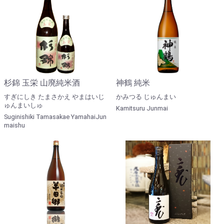
杉錦 玉栄 山廃純米酒
神鶴 純米
すぎにしき たまさかえ やまはいじ
かみつる じゅんまい
ゅんまいしゅ
Kamitsuru Junmai
Suginishiki Tamasakae YamahaiJun
maishu