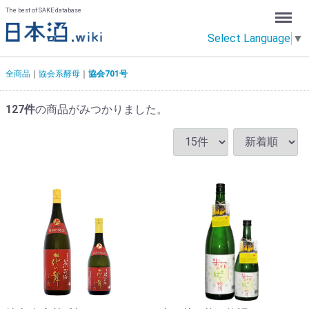
Menu
The best of SAKE database
Select Language
▼
全商品
協会系酵母
協会701号
127
件
の商品がみつかりました。