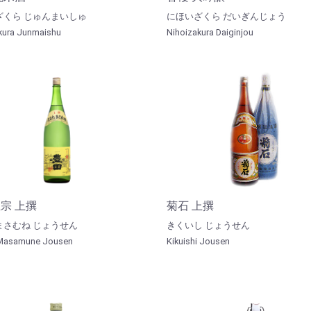
ざくら じゅんまいしゅ
にほいざくら だいぎんじょう
kura Junmaishu
Nihoizakura Daiginjou
宗 上撰
菊石 上撰
まさむね じょうせん
きくいし じょうせん
Masamune Jousen
Kikuishi Jousen