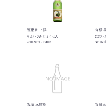
智恵泉 上撰
香櫻 
ちえいづみ じょうせん
にほい
Chieizumi Jousen
Nihoiza
香櫻 本醸造
香櫻 