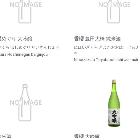
星めぐり 大吟醸
香櫻 豊田大橋 純米酒
ざくら ほしめぐり だいぎんじょう
にほいざくら とよたおおはし じゅ
ゅ
kura Hoshimeguri Daiginjou
Nihoizakura Toyotaoohashi Junmai
純米酒
香櫻 大吟醸