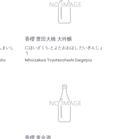
香櫻 豊田大橋 大吟醸
んまいし
にほいざくら とよたおおはし だいぎんじょ
う
shu
Nihoizakura Toyotaoohashi Daiginjou
香櫻 黄金酒