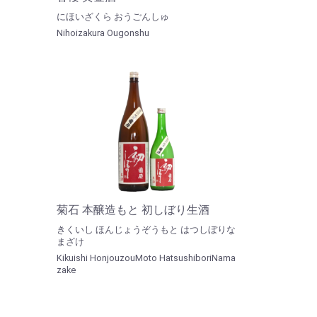
にほいざくら おうごんしゅ
Nihoizakura Ougonshu
菊石 本醸造もと 初しぼり生酒
きくいし ほんじょうぞうもと はつしぼりな
まざけ
Kikuishi HonjouzouMoto HatsushiboriNama
zake