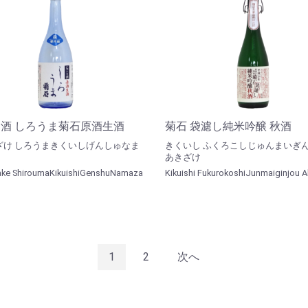
酒 しろうま菊石原酒生酒
菊石 袋濾し純米吟醸 秋酒
ざけ しろうまきくいしげんしゅなま
きくいし ふくろこしじゅんまいぎ
あきざけ
ake ShiroumaKikuishiGenshuNamaza
Kikuishi FukurokoshiJunmaiginjou A
1
2
次へ