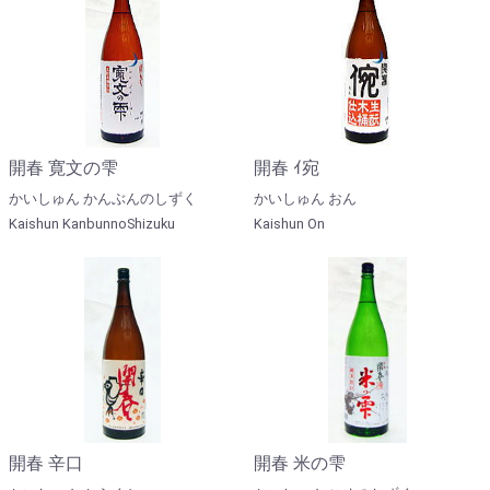
開春 寛文の雫
開春 ｲ宛
かいしゅん かんぶんのしずく
かいしゅん おん
Kaishun KanbunnoShizuku
Kaishun On
開春 辛口
開春 米の雫