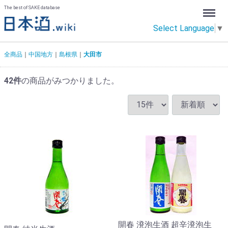
Menu
The best of SAKE database
Select Language
▼
全商品
中国地方
島根県
大田市
42
件
の商品がみつかりました。
開春 溌泡生酒 超辛溌泡生