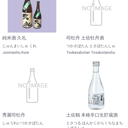
純米酒 久礼
司牡丹 土佐牡丹酒
じゅんまいしゅ くれ
つかさぼたん とさぼたんしゅ
Junmaishu Kure
Tsukasabotan Tosabotanshu
秀麗司牡丹
土佐鶴 本格辛口生貯蔵酒
しゅうれいつかさぼたん
とさつる ほんかくからくちなまち
ょぞうしゅ