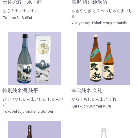
土佐の粋・水・酔
雪柳 特別純米酒
とさのすいすいすい
ゆきやなぎ とくべつじゅんまいし
ゅ
TosanoSuiSuiSui
Yukiyanagi Tokubetsujunmaishu
特別純米酒 純平
辛口純米 久礼
とくべつじゅんまいしゅ じゅんぺ
からくちじゅんまい くれ
い
KarakuchiJunmai Kure
Tokubetsujunmaishu Junpei