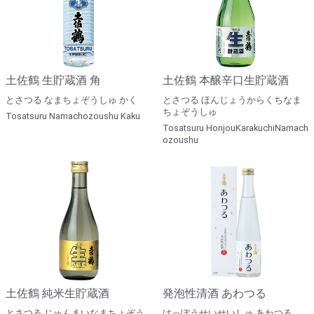
土佐鶴 生貯蔵酒 角
土佐鶴 本醸辛口生貯蔵酒
とさつる なまちょぞうしゅ かく
とさつる ほんじょうからくちなま
ちょぞうしゅ
Tosatsuru Namachozoushu Kaku
Tosatsuru HonjouKarakuchiNamach
ozoushu
土佐鶴 純米生貯蔵酒
発泡性清酒 あわつる
とさつる じゅんまいなまちょぞう
はっぽうせいせいしゅ あわつる