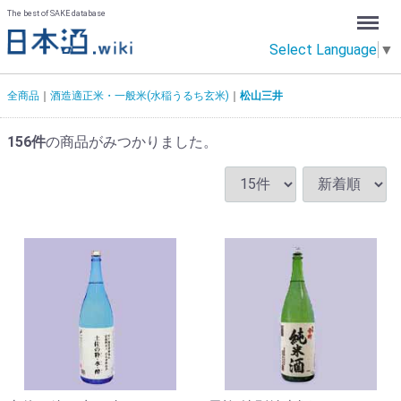
Menu
The best of SAKE database
Select Language
▼
全商品
酒造適正米・一般米(水稲うるち玄米)
松山三井
156
件
の商品がみつかりました。