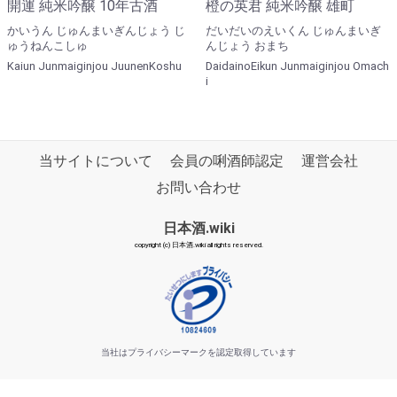
開運 純米吟醸 10年古酒
橙の英君 純米吟醸 雄町
かいうん じゅんまいぎんじょう じ
だいだいのえいくん じゅんまいぎ
ゅうねんこしゅ
んじょう おまち
Kaiun Junmaiginjou JuunenKoshu
DaidainoEikun Junmaiginjou Omach
i
当サイトについて
会員の唎酒師認定
運営会社
お問い合わせ
日本酒.wiki
copyright (c) 日本酒.wiki all rights reserved.
当社はプライバシーマークを認定取得しています