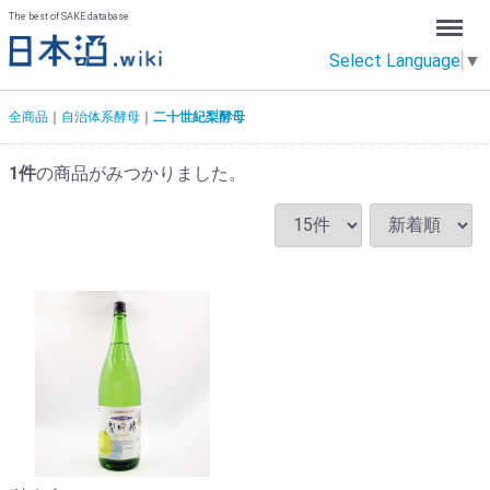
Menu
The best of SAKE database
Select Language
▼
全商品
自治体系酵母
二十世紀梨酵母
1
件
の商品がみつかりました。