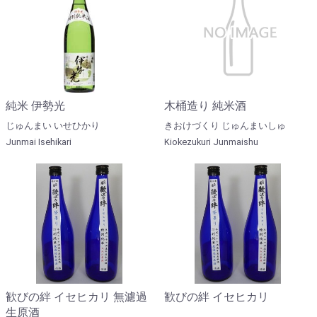
純米 伊勢光
木桶造り 純米酒
じゅんまい いせひかり
きおけづくり じゅんまいしゅ
Junmai Isehikari
Kiokezukuri Junmaishu
歓びの絆 イセヒカリ 無濾過
歓びの絆 イセヒカリ
生原酒