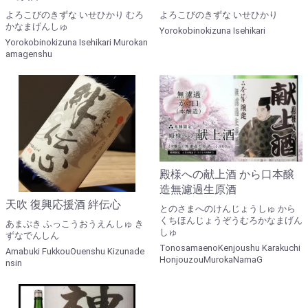
よろこびのきずな いせひかり むろ
よろこびのきずな いせひかり
かなまげんしゅ
Yorokobinokizuna Isehikari
Yorokobinokizuna Isehikari Murokan
amagenshu
殿様への献上酒 から口本醸
造無濾過生原酒
天吹 復興応援酒 絆伝心
とのさまへのけんじょうしゅ から
くちほんじょうぞうむろかなまげん
あまぶき ふっこうおうえんしゅ き
しゅ
ずなでんしん
TonosamaenoKenjoushu Karakuchi
Amabuki FukkouOuenshu Kizunade
HonjouzouMurokaNamaG
nsin