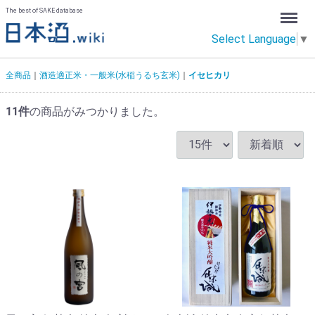
Menu
The best of SAKE database
Select Language
▼
全商品
酒造適正米・一般米(水稲うるち玄米)
イセヒカリ
11
件
の商品がみつかりました。