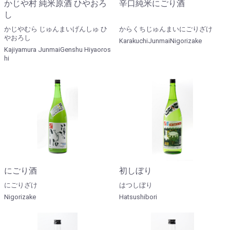
かじや村 純米原酒 ひやおろ
辛口純米にごり酒
し
かじやむら じゅんまいげんしゅ ひ
からくちじゅんまいにごりざけ
やおろし
KarakuchiJunmaiNigorizake
Kajiyamura JunmaiGenshu Hiyaoros
hi
にごり酒
初しぼり
にごりざけ
はつしぼり
Nigorizake
Hatsushibori