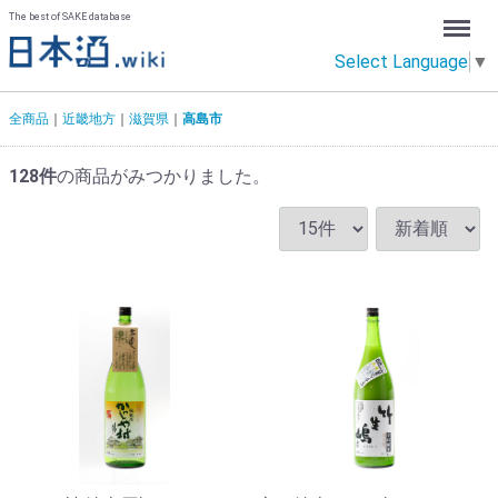
Menu
The best of SAKE database
Select Language
▼
全商品
近畿地方
滋賀県
高島市
128
件
の商品がみつかりました。