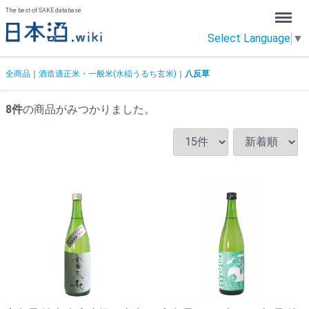
Menu
The best of SAKE database
Select Language
▼
全商品
酒造適正米・一般米(水稲うるち玄米)
八反草
8
件
の商品がみつかりました。