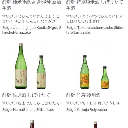
酔鯨 純米吟醸 高育54号 新酒
酔鯨 特別純米酒 しぼりたて
生酒
生酒
すいげい じゅんまいぎんじょう こ
すいげい とくべつじゅんまいしゅ
ういく54ごう しんしゅなまざけ
しぼりたてなまざけ
Suigei Junmaiginjou Kouiku54gou S
Suigei TokubetsuJunmaishu Shibori
hinshuNamazake
tateNamazake
酔鯨 生原酒 しぼりたて
酔鯨 竹寿 冷用酒
すいげい なまげんしゅ しぼりたて
すいげい ちくじゅ れいようしゅ
Suigei NamaGenshu Shiboritate
Suigei Chikuju Reiyoushu