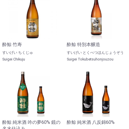
酔鯨 竹寿
酔鯨 特別本醸造
すいげい ちくじゅ
すいげい とくべつほんじょうぞう
Suigei Chikuju
Suigei Tokubetsuhonjouzou
酔鯨 純米酒 吟の夢60% 鏡の
酔鯨 純米酒 八反錦60%
名水仕込み