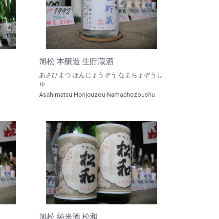
旭松 本醸造 生貯蔵酒
あさひまつ ほんじょうぞう なまちょぞうし
ゅ
Asahimatsu Honjouzou Namachozoushu
旭松 純米酒 松和