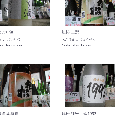
にごり酒
旭松 上選
まつ にごりざけ
あさひまつ じょうせん
tsu Nigorizake
Asahimatsu Jousen
特選 本醸造
旭松 純米古酒1992