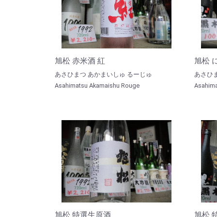
旭松 赤米酒 紅
旭松 
あさひまつ あかまいしゅ るーじゅ
あさひ
Asahimatsu Akamaishu Rouge
Asahima
旭松 特選生原酒
旭松 