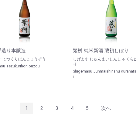
手造り本醸造
繁桝 純米新酒 蔵初しぼり
す てづくりほんじょうぞう
しげます じゅんまいしんしゅ くら
り
su Tezukurihonjouzou
Shigemasu Junmaishinshu Kurahats
i
1
2
3
4
5
次へ