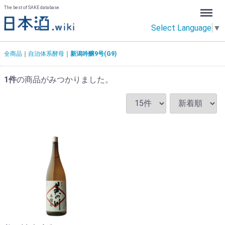
Menu
The best of SAKE database
Select Language
▼
全商品
自治体系酵母
新潟吟醸9号(G9)
1
件
の商品がみつかりました。