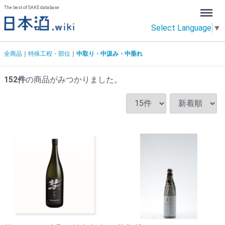
Menu
The best of SAKE database
Select Language
▼
全商品
特殊工程・部位
中取り・中汲み・中垂れ
152
件
の商品がみつかりました。