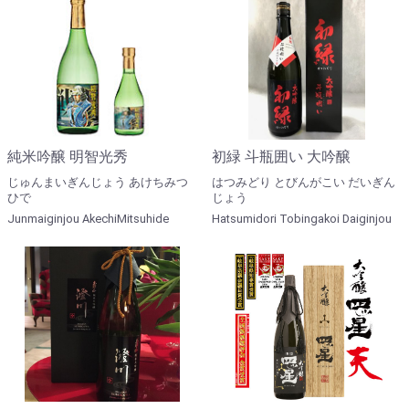
純米吟醸 明智光秀
初緑 斗瓶囲い 大吟醸
じゅんまいぎんじょう あけちみつ
はつみどり とびんがこい だいぎん
ひで
じょう
Junmaiginjou AkechiMitsuhide
Hatsumidori Tobingakoi Daiginjou