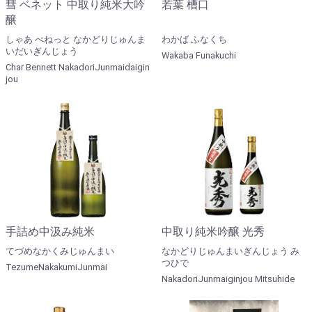
彗 ベネット 中取り純米大吟
若葉 槽口
醸
しゃあ べねっと なかどりじゅんま
わかば ふなくち
いだいぎんじょう
Wakaba Funakuchi
Char Bennett NakadoriJunmaidaigin
jou
手詰め中汲み純米
中取り純米吟醸 光秀
てづめなかくみじゅんまい
なかどりじゅんまいぎんじょう み
つひで
TezumeNakakumiJunmai
NakadoriJunmaiginjou Mitsuhide