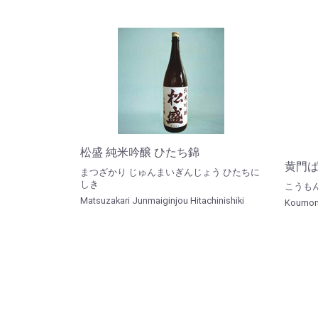
松盛 純米吟醸 ひたち錦
黄門ば
まつざかり じゅんまいぎんじょう ひたちに
しき
こうも
Matsuzakari Junmaiginjou Hitachinishiki
Koumon