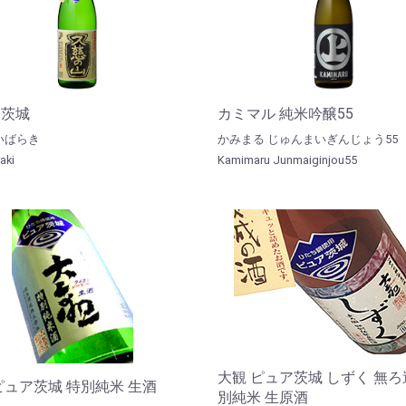
ア茨城
カミマル 純米吟醸55
いばらき
かみまる じゅんまいぎんじょう55
aki
Kamimaru Junmaiginjou55
大観 ピュア茨城 しずく 無ろ
ピュア茨城 特別純米 生酒
別純米 生原酒