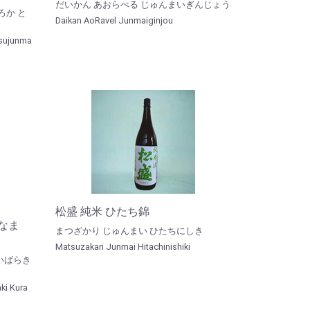
だいかん あおらべる じゅんまいぎんじょう
ろか と
Daikan AoRavel Junmaiginjou
tsujunma
松盛 純米 ひたち錦
蔵なま
まつざかり じゅんまい ひたちにしき
Matsuzakari Junmai Hitachinishiki
いばらき
ki Kura