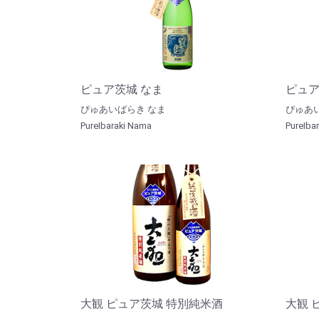
ピュア茨城 なま
ピュ
ぴゅあいばらき なま
ぴゅあ
PureIbaraki Nama
PureIbar
大観 ピュア茨城 特別純米酒
大観 