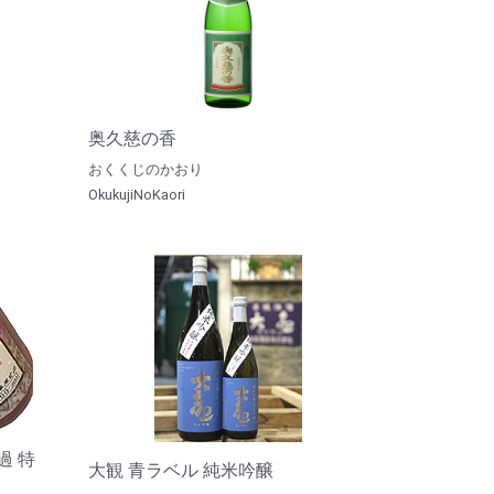
奥久慈の香
おくくじのかおり
OkukujiNoKaori
過 特
大観 青ラベル 純米吟醸