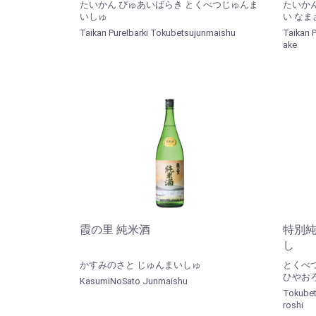
たいかん ぴゅあいばらき とくべつじゅんま
たいか
いしゅ
い なま
Taikan PureIbarki Tokubetsujunmaishu
Taikan 
ake
霞の里 純米酒
特別純
し
かすみのさと じゅんまいしゅ
とくべ
ひやお
KasumiNoSato Junmaishu
Tokubet
roshi