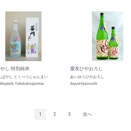
やし 特別純米
愛友ひやおろし
んばやし とくべつじゅんまい
あいゆうひやおろし
Bayashi Tokubetsujunmai
AiyuuHiyaoroshi
1
2
3
次へ