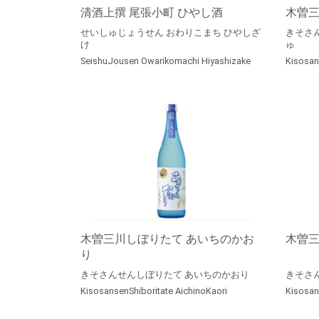
清酒上撰 尾張小町 ひやし酒
木曽三
せいしゅじょうせん おわりこまち ひやしざ
きそさ
け
ゅ
SeishuJousen Owarikomachi Hiyashizake
Kisosan
木曽三川しぼりたて あいちのかお
木曽
り
きそさんせんしぼりたて あいちのかおり
きそさ
KisosansenShiboritate AichinoKaori
Kisosa