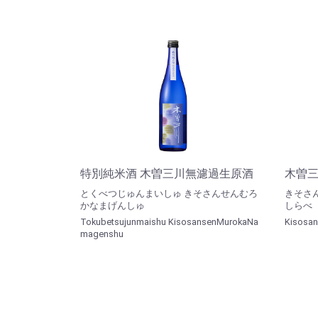
特別純米酒 木曽三川無濾過生原酒
木曽三
とくべつじゅんまいしゅ きそさんせんむろ
きそさ
かなまげんしゅ
しらべ
Tokubetsujunmaishu KisosansenMurokaNa
Kisosan
magenshu