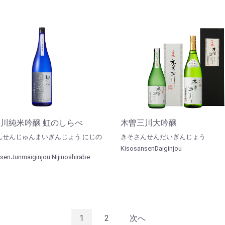
川純米吟醸 虹のしらべ
木曽三川大吟醸
んせんじゅんまいぎんじょう にじの
きそさんせんだいぎんじょう
KisosansenDaiginjou
senJunmaiginjou Nijinoshirabe
1
2
次へ