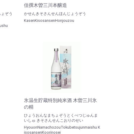
佳撰木曽三川本醸造
ちょぞう
かせんきそさんせんほんじょうぞう
KasenKisosansenHonjouzou
ushu
氷温生貯蔵特別純米酒 木曽三川氷
の精
ひょうおんなまちょぞうとくべつじゅんま
いしゅ きそさんせんこおりのせい
HyouonNamachozouTokubetsujunmaishu K
isosansenKoorinosei