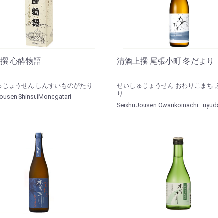
撰 心酔物語
清酒上撰 尾張小町 冬だより
ゅじょうせん しんすいものがたり
せいしゅじょうせん おわりこまち 
り
ousen ShinsuiMonogatari
SeishuJousen Owarikomachi Fuyuda