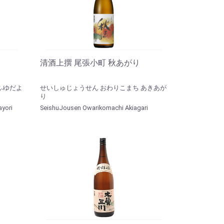
清酒上撰 尾張小町 秋あがり
ふゆだよ
せいしゅじょうせん おわりこまち あきあが
り
yori
SeishuJousen Owarikomachi Akiagari