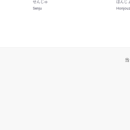
せんじゅ
ほんじょ
Senju
Honjouz
当