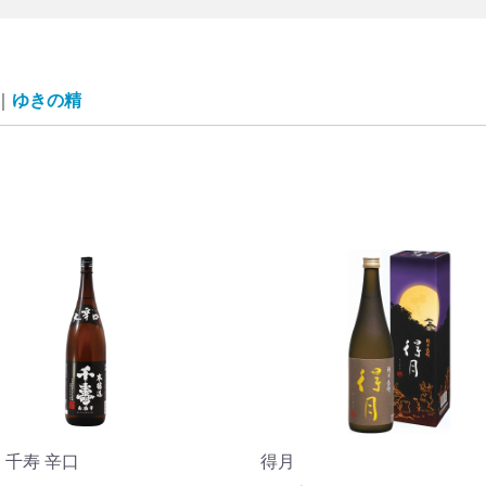
ゆきの精
 千寿 辛口
得月