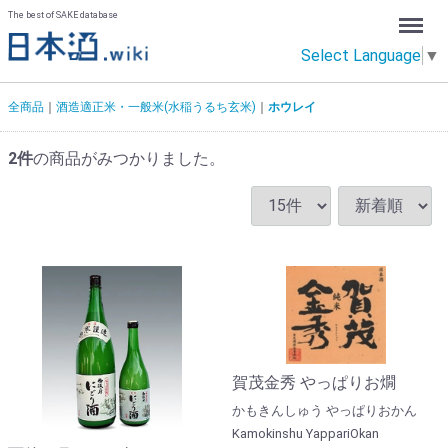
Menu
The best of SAKE database
Select Language
▼
全商品
酒造適正米・一般米(水稲うるち玄米)
ホウレイ
2
件
の商品がみつかりました。
賀茂金秀 やっぱりお燗
かもきんしゅう やっぱりおかん
Kamokinshu YappariOkan