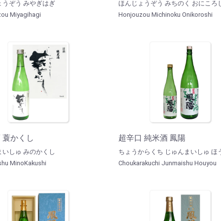
ょうぞう みやぎはぎ
ほんじょうぞう みちのく おにころ
ou Miyagihagi
Honjouzou Michinoku Onikoroshi
 蓑かくし
超辛口 純米酒 鳳陽
まいしゅ みのかくし
ちょうからくち じゅんまいしゅ ほ
hu MinoKakushi
Choukarakuchi Junmaishu Houyou