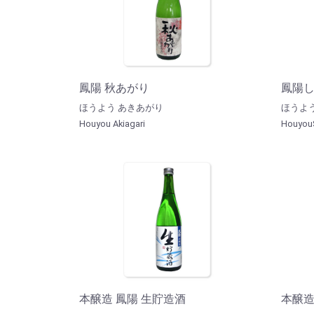
鳳陽 秋あがり
鳳陽
ほうよう あきあがり
ほうよ
Houyou Akiagari
HouyouS
本醸造 鳳陽 生貯造酒
本醸造