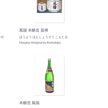
鳳陽 本醸造 菰樽
ひや
ほうよう ほんじょうぞう こもたる
Houyou Honjouzou Komotaru
本醸造 鳳陽