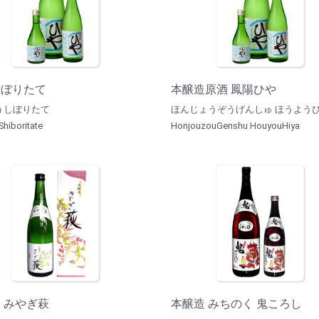
しぼりたて
本醸造原酒 鳳陽ひや
うしぼりたて
ほんじょうぞうげんしゅ ほうよう
hiboritate
HonjouzouGenshu HouyouHiya
 みやぎ萩
本醸造 みちのく 鬼ころし